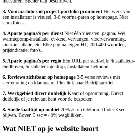
meesturen. Sneller dan beschrijven.
3. Voor/na-foto's of project-portfolio prominent
Het werk van
een installateur is visueel. 3-6 voor/na-paren op homepage. Niet
stockfoto's.
4. Aparte pagina's per dienst
Niet één 'diensten'-pagina. Wel:
warmtepomp-installatie, cv-ketel vervangen, vloerverwarming,
airco-installatie, etc. Elke pagina: eigen H1, 200-400 woorden,
prijsindicatie, foto's.
5. Aparte pagina's per regio
Eén URL per stad/wijk: /installateur-
eindhoven, /installateur-geldrop, /installateur-helmond.
6. Reviews zichtbaar op homepage
3-5 verse reviews met
sterrenrating en klantnaam. Plus link naar Bedrijfsprofiel.
7. Werkgebied direct duidelijk
Kaart of opsomming. Direct
duidelijk of je relevant bent voor de bezoeker.
8. Snelle laadtijd op mobiel
70% zit op telefoon. Onder 3 sec =
blijven. Boven 5 sec = 40% wegklikken.
Wat NIET op je website hoort