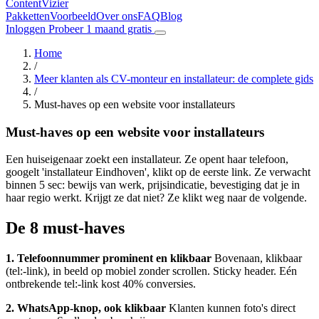
Content
Vizier
Pakketten
Voorbeeld
Over ons
FAQ
Blog
Inloggen
Probeer 1 maand gratis
Home
/
Meer klanten als CV-monteur en installateur: de complete gids
/
Must-haves op een website voor installateurs
Must-haves op een website voor installateurs
Een huiseigenaar zoekt een installateur. Ze opent haar telefoon,
googelt 'installateur Eindhoven', klikt op de eerste link. Ze verwacht
binnen 5 sec: bewijs van werk, prijsindicatie, bevestiging dat je in
haar regio werkt. Krijgt ze dat niet? Ze klikt weg naar de volgende.
De 8 must-haves
1. Telefoonnummer prominent en klikbaar
Bovenaan, klikbaar
(tel:-link), in beeld op mobiel zonder scrollen. Sticky header. Eén
ontbrekende tel:-link kost 40% conversies.
2. WhatsApp-knop, ook klikbaar
Klanten kunnen foto's direct