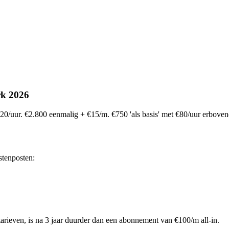
rk 2026
20/uur. €2.800 eenmalig + €15/m. €750 'als basis' met €80/uur erboveno
stenposten:
tarieven, is na 3 jaar duurder dan een abonnement van €100/m all-in.