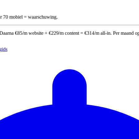
r 70 mobiel = waarschuwing.
ts). Daarna €85/m website + €229/m content = €314/m all-in. Per maand
gids