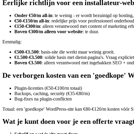
Eerlijke richtlijn voor een installateur-web
Onder €50/m all-in
: te weinig - er wordt bezuinigd op hostin
€50-€150/m all-in
: redelijke prijs voor professioneel onderhoud
€150-€300/m
: alleen verantwoord met content of marketing erbi
Boven €300/m alleen voor website
: te duur.
Eenmalig:
€500-€1.500
: basis-site die werkt maar weinig groeit.
€1.500-€3.500
: solide basis met dienst-pagina's. Vraag explici
Boven €3.500
: alleen verantwoord met ingebakken SEO + onde
De verborgen kosten van een 'goedkope' W
Plugin-licenties (€50-€100/m totaal)
Backups, caching, security (€35-€80/m)
Bug-fixes na plugin-conflicten
Totaal: een 'goedkope' WordPress-site kan €80-€120/m kosten vóór S
Wat je kunt doen voor je een offerte vraag