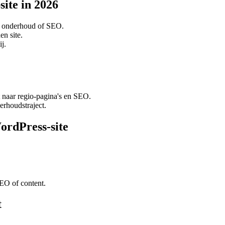
site in 2026
g, onderhoud of SEO.
en site.
j.
et naar regio-pagina's en SEO.
rhoudstraject.
ordPress-site
EO of content.
t