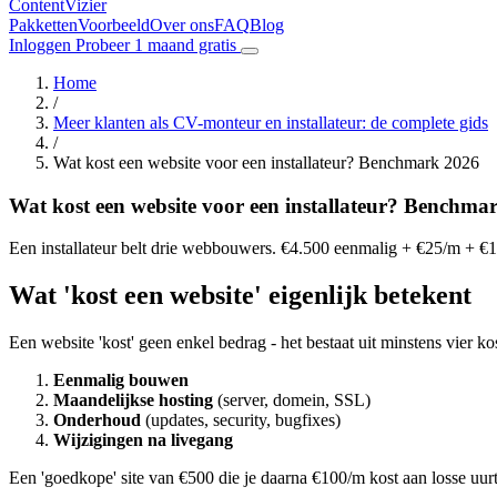
Content
Vizier
Pakketten
Voorbeeld
Over ons
FAQ
Blog
Inloggen
Probeer 1 maand gratis
Home
/
Meer klanten als CV-monteur en installateur: de complete gids
/
Wat kost een website voor een installateur? Benchmark 2026
Wat kost een website voor een installateur? Benchma
Een installateur belt drie webbouwers. €4.500 eenmalig + €25/m + €1
Wat 'kost een website' eigenlijk betekent
Een website 'kost' geen enkel bedrag - het bestaat uit minstens vier ko
Eenmalig bouwen
Maandelijkse hosting
(server, domein, SSL)
Onderhoud
(updates, security, bugfixes)
Wijzigingen na livegang
Een 'goedkope' site van €500 die je daarna €100/m kost aan losse uur