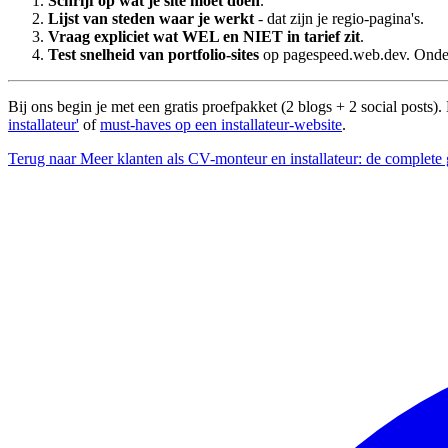
Schrijf op wat je site moet doen
.
Lijst van steden waar je werkt
- dat zijn je regio-pagina's.
Vraag expliciet wat WEL en NIET in tarief zit
.
Test snelheid van portfolio-sites
op pagespeed.web.dev. Onde
Bij ons begin je met een gratis proefpakket (2 blogs + 2 social pos
installateur'
of
must-haves op een installateur-website
.
Terug naar Meer klanten als CV-monteur en installateur: de complete 