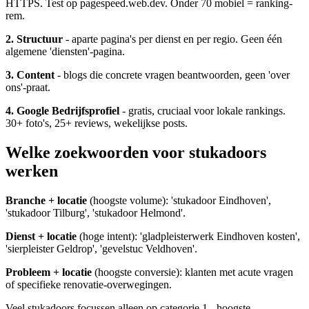
HTTPS. Test op pagespeed.web.dev. Onder 70 mobiel = ranking-
rem.
2. Structuur
- aparte pagina's per dienst en per regio. Geen één
algemene 'diensten'-pagina.
3. Content
- blogs die concrete vragen beantwoorden, geen 'over
ons'-praat.
4. Google Bedrijfsprofiel
- gratis, cruciaal voor lokale rankings.
30+ foto's, 25+ reviews, wekelijkse posts.
Welke zoekwoorden voor stukadoors
werken
Branche + locatie
(hoogste volume): 'stukadoor Eindhoven',
'stukadoor Tilburg', 'stukadoor Helmond'.
Dienst + locatie
(hoge intent): 'gladpleisterwerk Eindhoven kosten',
'sierpleister Geldrop', 'gevelstuc Veldhoven'.
Probleem + locatie
(hoogste conversie): klanten met acute vragen
of specifieke renovatie-overwegingen.
Veel stukadoors focussen alleen op categorie 1 - hoogste