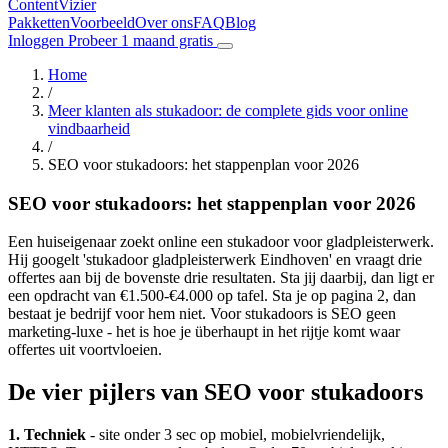
Content
Vizier
Pakketten
Voorbeeld
Over ons
FAQ
Blog
Inloggen
Probeer 1 maand gratis
Home
/
Meer klanten als stukadoor: de complete gids voor online
vindbaarheid
/
SEO voor stukadoors: het stappenplan voor 2026
SEO voor stukadoors: het stappenplan voor 2026
Een huiseigenaar zoekt online een stukadoor voor gladpleisterwerk.
Hij googelt 'stukadoor gladpleisterwerk Eindhoven' en vraagt drie
offertes aan bij de bovenste drie resultaten. Sta jij daarbij, dan ligt er
een opdracht van €1.500-€4.000 op tafel. Sta je op pagina 2, dan
bestaat je bedrijf voor hem niet. Voor stukadoors is SEO geen
marketing-luxe - het is hoe je überhaupt in het rijtje komt waar
offertes uit voortvloeien.
De vier pijlers van SEO voor stukadoors
1. Techniek
- site onder 3 sec op mobiel, mobielvriendelijk,