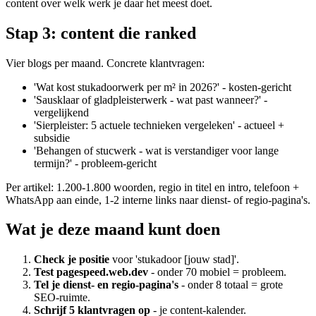
content over welk werk je daar het meest doet.
Stap 3: content die ranked
Vier blogs per maand. Concrete klantvragen:
'Wat kost stukadoorwerk per m² in 2026?' - kosten-gericht
'Sausklaar of gladpleisterwerk - wat past wanneer?' -
vergelijkend
'Sierpleister: 5 actuele technieken vergeleken' - actueel +
subsidie
'Behangen of stucwerk - wat is verstandiger voor lange
termijn?' - probleem-gericht
Per artikel: 1.200-1.800 woorden, regio in titel en intro, telefoon +
WhatsApp aan einde, 1-2 interne links naar dienst- of regio-pagina's.
Wat je deze maand kunt doen
Check je positie
voor 'stukadoor [jouw stad]'.
Test pagespeed.web.dev
- onder 70 mobiel = probleem.
Tel je dienst- en regio-pagina's
- onder 8 totaal = grote
SEO-ruimte.
Schrijf 5 klantvragen op
- je content-kalender.