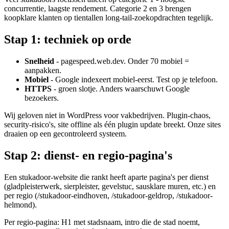
concurrentie, laagste rendement. Categorie 2 en 3 brengen
koopklare klanten op tientallen long-tail-zoekopdrachten tegelijk.
Stap 1: techniek op orde
Snelheid
- pagespeed.web.dev. Onder 70 mobiel =
aanpakken.
Mobiel
- Google indexeert mobiel-eerst. Test op je telefoon.
HTTPS
- groen slotje. Anders waarschuwt Google
bezoekers.
Wij geloven niet in WordPress voor vakbedrijven. Plugin-chaos,
security-risico's, site offline als één plugin update breekt. Onze sites
draaien op een gecontroleerd systeem.
Stap 2: dienst- en regio-pagina's
Een stukadoor-website die rankt heeft aparte pagina's per dienst
(gladpleisterwerk, sierpleister, gevelstuc, sausklare muren, etc.) en
per regio (/stukadoor-eindhoven, /stukadoor-geldrop, /stukadoor-
helmond).
Per regio-pagina: H1 met stadsnaam, intro die de stad noemt,