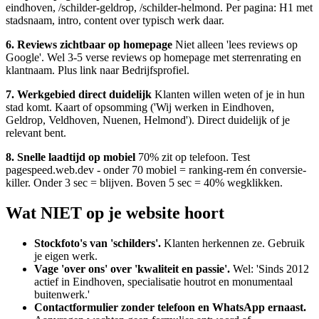
eindhoven, /schilder-geldrop, /schilder-helmond. Per pagina: H1 met
stadsnaam, intro, content over typisch werk daar.
6. Reviews zichtbaar op homepage
Niet alleen 'lees reviews op
Google'. Wel 3-5 verse reviews op homepage met sterrenrating en
klantnaam. Plus link naar Bedrijfsprofiel.
7. Werkgebied direct duidelijk
Klanten willen weten of je in hun
stad komt. Kaart of opsomming ('Wij werken in Eindhoven,
Geldrop, Veldhoven, Nuenen, Helmond'). Direct duidelijk of je
relevant bent.
8. Snelle laadtijd op mobiel
70% zit op telefoon. Test
pagespeed.web.dev - onder 70 mobiel = ranking-rem én conversie-
killer. Onder 3 sec = blijven. Boven 5 sec = 40% wegklikken.
Wat NIET op je website hoort
Stockfoto's van 'schilders'.
Klanten herkennen ze. Gebruik
je eigen werk.
Vage 'over ons' over 'kwaliteit en passie'.
Wel: 'Sinds 2012
actief in Eindhoven, specialisatie houtrot en monumentaal
buitenwerk.'
Contactformulier zonder telefoon en WhatsApp ernaast.