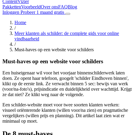
Content
Vizier
Pakketten
Voorbeeld
Over ons
FAQ
Blog
Inloggen
Probeer 1 maand gratis
Home
/
Meer klanten als schilder: de complete gids voor online
vindbaarheid
/
Must-haves op een website voor schilders
Must-haves op een website voor schilders
Een huiseigenaar wil voor het voorjaar binnenschilderwerk laten
doen. Ze opent haar telefoon, googelt 'schilder Eindhoven binnen',
klikt op de eerste link. Ze verwacht binnen 5 sec: bewijs van werk
(voor/na-foto's), prijsindicatie en duidelijkheid over wachttijd. Krijgt
ze dat niet? Ze klikt weg naar de volgende.
Een schilder-website moet voor twee soorten klanten werken:
visueel oriënterende klanten (willen voor/na zien) en pragmatische
vergelijkers (willen prijs en planning). Dit artikel laat zien wat er
minimaal op moet.
De 8 must-haves