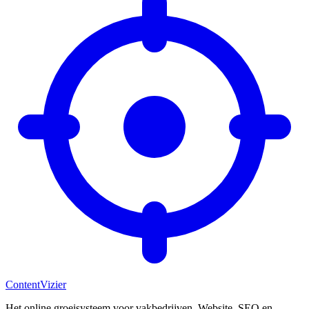
Content
Vizier
Het online groeisysteem voor vakbedrijven. Website, SEO en