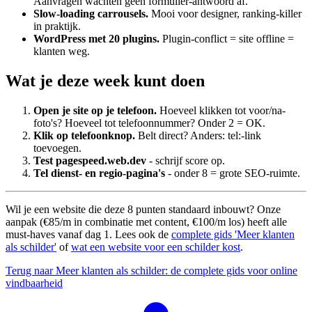
Aanvragen wachten geen formulier-antwoord af.
Slow-loading carrousels.
Mooi voor designer, ranking-killer
in praktijk.
WordPress met 20 plugins.
Plugin-conflict = site offline =
klanten weg.
Wat je deze week kunt doen
Open je site op je telefoon.
Hoeveel klikken tot voor/na-
foto's? Hoeveel tot telefoonnummer? Onder 2 = OK.
Klik op telefoonknop.
Belt direct? Anders: tel:-link
toevoegen.
Test pagespeed.web.dev
- schrijf score op.
Tel dienst- en regio-pagina's
- onder 8 = grote SEO-ruimte.
Wil je een website die deze 8 punten standaard inbouwt? Onze
aanpak (€85/m in combinatie met content, €100/m los) heeft alle
must-haves vanaf dag 1. Lees ook de
complete gids 'Meer klanten
als schilder'
of
wat een website voor een schilder kost
.
Terug naar Meer klanten als schilder: de complete gids voor online
vindbaarheid