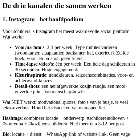
De drie kanalen die samen werken
1. Instagram - het hoofdpodium
Voor schilders is Instagram het meest waardevolle social-platform.
Wat werkt:
Voor/na-foto's
: 2-3 per week. Type ruimtes variëren
(woonkamer, slaapkamer, badkamer, hal, exterieur). Zelfde
hoek, voor- en na-shot, geen filters.
Time-lapse video's
: één per week. Een hele dag schilderen in
30 seconden. Hoge engagement.
Kleurinspiratie
: trendkleuren, seizoenscombinaties, voor- en
achterwand-keuzes
Detail-shots
: een net afgewerkte kozijn-randje, een mooi-
geverfde plint. Vakmanschap-bewijs.
Wat NIET werkt: motivational quotes, foto's van je busje, te veel
tekst-overlays. Houd het visueel en vakman-specifiek.
Hashtags
: combineer locatie + onderwerp. #schildereindhoven +
#voorenna + #kozijnenschilderen. Niet meer dan 8-12 per post.
Bio
: locatie + dienst + WhatsApp-link of website-link. Geen vage