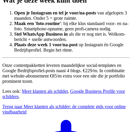
Wat je deze week kunt doen
Open je Instagram en tel je voor/na-posts
van afgelopen 3
maanden. Onder 5 = grote ruimte.
Maak een 'foto-routine'
: bij elke klus standaard voor- en na-
foto. Smartphone-opname, geen profi-camera nodig.
Stel WhatsApp Business in
als die er nog niet is. Welkom-
bericht + snelle antwoorden.
Plaats deze week 1 voor/na-post
op Instagram én Google
Bedrijfsprofiel. Begin het ritme.
Onze contentpakketten leveren maandelijkse social-templates en
Google Bedrijfsprofiel-posts naast 4 blogs. €229/m. In combinatie
met website-abonnement €85/m extra voor een site die je portfolio
prominent toont.
Lees ook:
Meer klanten als schilder
,
Google Business Profile voor
schilders
.
Terug naar Meer klanten als schilder: de complete gids voor online
vindbaarheid