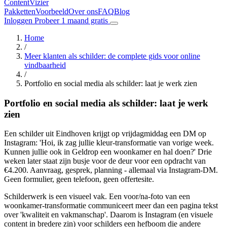
Content
Vizier
Pakketten
Voorbeeld
Over ons
FAQ
Blog
Inloggen
Probeer 1 maand gratis
Home
/
Meer klanten als schilder: de complete gids voor online
vindbaarheid
/
Portfolio en social media als schilder: laat je werk zien
Portfolio en social media als schilder: laat je werk
zien
Een schilder uit Eindhoven krijgt op vrijdagmiddag een DM op
Instagram: 'Hoi, ik zag jullie kleur-transformatie van vorige week.
Kunnen jullie ook in Geldrop een woonkamer en hal doen?' Drie
weken later staat zijn busje voor de deur voor een opdracht van
€4.200. Aanvraag, gesprek, planning - allemaal via Instagram-DM.
Geen formulier, geen telefoon, geen offertesite.
Schilderwerk is een visueel vak. Een voor/na-foto van een
woonkamer-transformatie communiceert meer dan een pagina tekst
over 'kwaliteit en vakmanschap'. Daarom is Instagram (en visuele
content in bredere zin) voor schilders een hefboom die andere