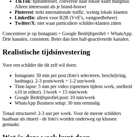
TikTok
: tijdsintensief, conversie naar lokale klant marginal.
Alleen interessant als je brand-bouwt
Pinterest
: trekt internationale traffic, weinig lokale klanten
LinkedIn
: alleen voor B2B (VvE's, vastgoedbeheer)
Twitter/X
: niet waar particuliere schilder-klanten zitten
Concentreer je op Instagram + Google Bedrijfsprofiel + WhatsApp.
Drie kanalen, consistent. Beter dan tien half-geactiveerde kanalen.
Realistische tijdsinvestering
Voor een schilder die dit zelf wil doen:
Instagram: 30 min per post (foto's selecteren, beschrijving,
hashtags). 2-3 posts/week = 1-2 uur/week
Time-lapse: 5 min per video (opnemen tijdens werk, snelheid
x10 in editor). 1/week = 15 min/week
Google Bedrijfsprofiel-post: 10 min/week
WhatsApp Business setup: 30 min eenmalig
Totaal structureel: 2-3 uur per week. Voor de meeste schilders
haalbaar als ritueel - de foto's worden onderweg op klussen
gemaakt.