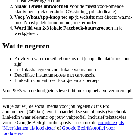
Tijdsinvestering: 30 min.
Maak 3 snelle antwoorden
voor de meest voorkomende
klantvragen (lekkage-info, CV-storing, prijs-indicatie).
Voeg WhatsApp-knop toe op je website
met directe wa.me-
link. Naast je telefoonnummer, niet eronder.
Word lid van 2-3 lokale Facebook-buurtgroepen
in je
werkgebied.
Wat te negeren
Adviezen van marketingbureaus dat je 'op alle platforms moet
zijn'.
TikTok-strategieën voor lokale vakmannen.
Dagelijkse Instagram-posts met carrousels.
LinkedIn-content over loodgieten als beroep.
Voor 90% van de loodgieters levert dit niets op behalve verloren tijd.
Wil je dat wij de social media voor jou regelen? Ons Pro-
abonnement (€429/m) levert maandelijkse social posts (Facebook,
LinkedIn waar relevant) op jouw vakprofiel. Inclusief tekstadvies
voor je Google Bedrijfsprofiel-posts. Lees ook de
complete gids
'Meer klanten als loodgieter'
of
Google Bedrijfsprofiel voor
loodgieters
.