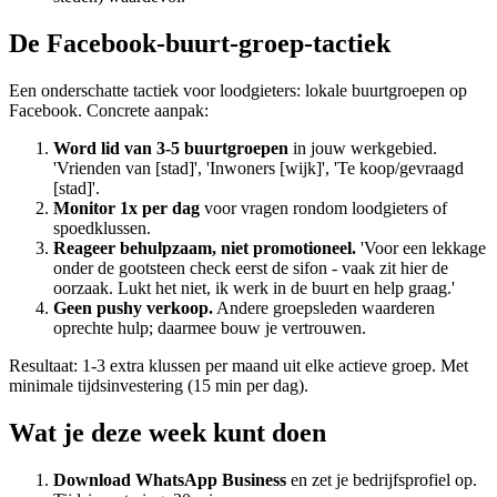
De Facebook-buurt-groep-tactiek
Een onderschatte tactiek voor loodgieters: lokale buurtgroepen op
Facebook. Concrete aanpak:
Word lid van 3-5 buurtgroepen
in jouw werkgebied.
'Vrienden van [stad]', 'Inwoners [wijk]', 'Te koop/gevraagd
[stad]'.
Monitor 1x per dag
voor vragen rondom loodgieters of
spoedklussen.
Reageer behulpzaam, niet promotioneel.
'Voor een lekkage
onder de gootsteen check eerst de sifon - vaak zit hier de
oorzaak. Lukt het niet, ik werk in de buurt en help graag.'
Geen pushy verkoop.
Andere groepsleden waarderen
oprechte hulp; daarmee bouw je vertrouwen.
Resultaat: 1-3 extra klussen per maand uit elke actieve groep. Met
minimale tijdsinvestering (15 min per dag).
Wat je deze week kunt doen
Download WhatsApp Business
en zet je bedrijfsprofiel op.