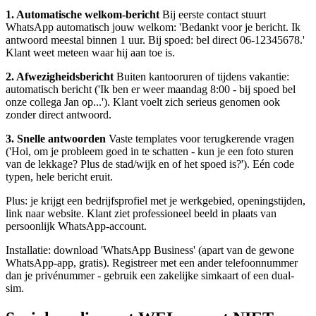
1. Automatische welkom-bericht
Bij eerste contact stuurt
WhatsApp automatisch jouw welkom: 'Bedankt voor je bericht. Ik
antwoord meestal binnen 1 uur. Bij spoed: bel direct 06-12345678.'
Klant weet meteen waar hij aan toe is.
2. Afwezigheidsbericht
Buiten kantooruren of tijdens vakantie:
automatisch bericht ('Ik ben er weer maandag 8:00 - bij spoed bel
onze collega Jan op...'). Klant voelt zich serieus genomen ook
zonder direct antwoord.
3. Snelle antwoorden
Vaste templates voor terugkerende vragen
('Hoi, om je probleem goed in te schatten - kun je een foto sturen
van de lekkage? Plus de stad/wijk en of het spoed is?'). Eén code
typen, hele bericht eruit.
Plus: je krijgt een bedrijfsprofiel met je werkgebied, openingstijden,
link naar website. Klant ziet professioneel beeld in plaats van
persoonlijk WhatsApp-account.
Installatie: download 'WhatsApp Business' (apart van de gewone
WhatsApp-app, gratis). Registreer met een ander telefoonnummer
dan je privénummer - gebruik een zakelijke simkaart of een dual-
sim.