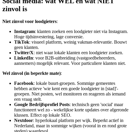
Social media: wat WEL en wat NIET
zinvol is
Niet zinvol voor loodgieters
:
Instagram
: klanten zoeken een loodgieter niet via Instagram.
Hoge tijdsinvestering, lage conversie.
TikTok
: visueel platform, weinig vakman-relevantie. Bouwt
geen klanten.
Twitter/X
: niet waar lokale klanten een loodgieter zoeken.
LinkedIn
: voor B2B-uitbreiding (vastgoedbeheerders,
aannemers) mogelijk relevant. Voor particuliere klanten niet.
Wel zinvol (in beperkte mate)
:
Facebook
: lokale buurt-groepen. Sommige gemeentes
hebben actieve 'wie kent een goede loodgieter in [stad]'-
groepen. Niet posten, wel monitoren en reageren als iemand
een vraag stelt.
Google Bedrijfsprofiel Posts
: technisch geen 'social' maar
functioneert wel zo - wekelijkse korte updates over afgeronde
klussen. Effect op lokale SEO.
Nextdoor
: hyperlokaal platform per wijk. Beperkt actief in
Nederland, maar in sommige wijken (vooral in en rond grote
steden) waardevol.