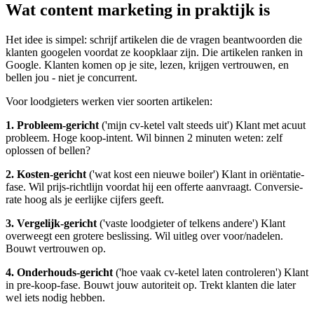
Wat content marketing in praktijk is
Het idee is simpel: schrijf artikelen die de vragen beantwoorden die
klanten googelen voordat ze koopklaar zijn. Die artikelen ranken in
Google. Klanten komen op je site, lezen, krijgen vertrouwen, en
bellen jou - niet je concurrent.
Voor loodgieters werken vier soorten artikelen:
1. Probleem-gericht
('mijn cv-ketel valt steeds uit') Klant met acuut
probleem. Hoge koop-intent. Wil binnen 2 minuten weten: zelf
oplossen of bellen?
2. Kosten-gericht
('wat kost een nieuwe boiler') Klant in oriëntatie-
fase. Wil prijs-richtlijn voordat hij een offerte aanvraagt. Conversie-
rate hoog als je eerlijke cijfers geeft.
3. Vergelijk-gericht
('vaste loodgieter of telkens andere') Klant
overweegt een grotere beslissing. Wil uitleg over voor/nadelen.
Bouwt vertrouwen op.
4. Onderhouds-gericht
('hoe vaak cv-ketel laten controleren') Klant
in pre-koop-fase. Bouwt jouw autoriteit op. Trekt klanten die later
wel iets nodig hebben.