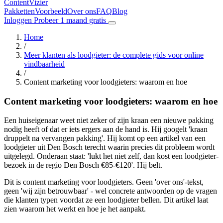
Content
Vizier
Pakketten
Voorbeeld
Over ons
FAQ
Blog
Inloggen
Probeer 1 maand gratis
Home
/
Meer klanten als loodgieter: de complete gids voor online
vindbaarheid
/
Content marketing voor loodgieters: waarom en hoe
Content marketing voor loodgieters: waarom en hoe
Een huiseigenaar weet niet zeker of zijn kraan een nieuwe pakking
nodig heeft of dat er iets ergers aan de hand is. Hij googelt 'kraan
druppelt na vervangen pakking'. Hij komt op een artikel van een
loodgieter uit Den Bosch terecht waarin precies dit probleem wordt
uitgelegd. Onderaan staat: 'lukt het niet zelf, dan kost een loodgieter-
bezoek in de regio Den Bosch €85-€120'. Hij belt.
Dit is content marketing voor loodgieters. Geen 'over ons'-tekst,
geen 'wij zijn betrouwbaar' - wel concrete antwoorden op de vragen
die klanten typen voordat ze een loodgieter bellen. Dit artikel laat
zien waarom het werkt en hoe je het aanpakt.