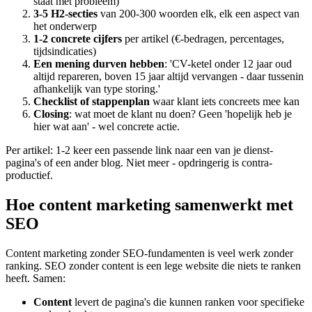
staat met probleem)
3-5 H2-secties
van 200-300 woorden elk, elk een aspect van
het onderwerp
1-2 concrete cijfers
per artikel (€-bedragen, percentages,
tijdsindicaties)
Een mening durven hebben
: 'CV-ketel onder 12 jaar oud
altijd repareren, boven 15 jaar altijd vervangen - daar tussenin
afhankelijk van type storing.'
Checklist of stappenplan
waar klant iets concreets mee kan
Closing
: wat moet de klant nu doen? Geen 'hopelijk heb je
hier wat aan' - wel concrete actie.
Per artikel: 1-2 keer een passende link naar een van je dienst-
pagina's of een ander blog. Niet meer - opdringerig is contra-
productief.
Hoe content marketing samenwerkt met
SEO
Content marketing zonder SEO-fundamenten is veel werk zonder
ranking. SEO zonder content is een lege website die niets te ranken
heeft. Samen:
Content
levert de pagina's die kunnen ranken voor specifieke