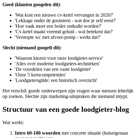
Goed (klanten googelen dit)
:
'Wat kost een nieuwe cv-ketel vervangen in 2026?'
'Lekkage onder de gootsteen - wat doe je zelf eerst?'
'Hoe vaak moet een boiler ontkalkt worden?'
'Cv-ketel maakt vreemd geluid - wat betekent dat?'
'Verstopte wc met afvoer-pomp - werkt dat?'
Slecht (niemand googelt dit)
:
'Waarom kiezen voor onze loodgieter-service'
'Alles over moderne loodgieters-technieken'
'De voordelen van een vaste loodgieter'
'Onze 5 kerncompetenties'
'Loodgietersgilde: een historisch overzicht'
Het verschil: goede onderwerpen zijn vragen waar mensen letterlijk
op zoeken. Slechte zijn marketing-uitspraken die niemand intypt.
Structuur van een goede loodgieter-blog
Wat werkt:
Intro 60-100 woorden
met concrete situatie (huiseigenaar