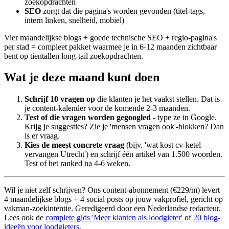
zoekopdrachten
SEO
zorgt dat die pagina's worden gevonden (titel-tags,
intern linken, snelheid, mobiel)
Vier maandelijkse blogs + goede technische SEO + regio-pagina's
per stad = compleet pakket waarmee je in 6-12 maanden zichtbaar
bent op tientallen long-tail zoekopdrachten.
Wat je deze maand kunt doen
Schrijf 10 vragen op
die klanten je het vaakst stellen. Dat is
je content-kalender voor de komende 2-3 maanden.
Test of die vragen worden gegoogled
- type ze in Google.
Krijg je suggesties? Zie je 'mensen vragen ook'-blokken? Dan
is er vraag.
Kies de meest concrete vraag
(bijv. 'wat kost cv-ketel
vervangen Utrecht') en schrijf één artikel van 1.500 woorden.
Test of het ranked na 4-6 weken.
Wil je niet zelf schrijven? Ons content-abonnement (€229/m) levert
4 maandelijkse blogs + 4 social posts op jouw vakprofiel, gericht op
vakman-zoekintentie. Geredigeerd door een Nederlandse redacteur.
Lees ook de
complete gids 'Meer klanten als loodgieter'
of
20 blog-
ideeën voor loodgieters
.