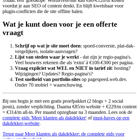
Totaal: een 'goedkope' WordPress-site kan €80-€120/m kosten
voordat je aan SEO of content denkt. En blijft kwetsbaar voor
plugin-conflicten die de site offline halen.
Wat je kunt doen voor je een offerte
vraagt
Schrijf op wat je site moet doen
: spoed-conversie, plat-dak-
vergelijkers, isolatie-aanvragen?
Lijst van steden waar je werkt
- dat zijn je regio-pagina's.
Veel bouwers rekenen die als 'extra' à €100-€300 per pagina.
Vraag expliciet wat WEL en NIET in tarief zit
: hosting?
Wijzigingen? Updates? Regio-pagina's?
Test snelheid van portfolio-sites
op pagespeed.web.dev.
Onder 70 mobiel = waarschuwing.
Bij ons begin je met een gratis proefpakket (2 blogs + 2 social
posts), zonder verplichting. Daarna €85/m website + €229/m content
= €314/m all-in. Per maand opzegbaar na 3 maanden. Lees ook de
complete gids 'Meer klanten als dakdekker'
of
must-haves op een
dakdekker-website
.
Terug naar Meer klanten als dakdekker: de complete gids voor