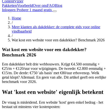
Content
Vizier
Pakketten
Voorbeeld
Over ons
FAQ
Blog
Inloggen
Probeer 1 maand gratis
Home
/
Meer klanten als dakdekker: de complete gids voor online
vindbaarheid
/
Wat kost een website voor een dakdekker? Benchmark 2026
Wat kost een website voor een dakdekker?
Benchmark 2026
Een dakdekker belt drie webbouwers. Krijgt €4.500 eenmalig +
€25/m + €120/uur voor wijzigingen. De tweede: €2.800 eenmalig +
€15/m. De derde: €750 'als basis' met €80/uur erbovenop. Welk
getal klopt? Allemaal. En geen van alle. Dit artikel geeft een eerlijke
benchmark voor 2026.
Wat 'kost een website' eigenlijk betekent
De vraag is misleidend. Een website 'kost' geen enkel bedrag - het
bestaat uit minstens vier kostenposten: