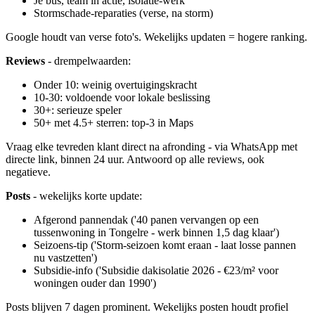
Je bus, team in actie, isolatie-werk
Stormschade-reparaties (verse, na storm)
Google houdt van verse foto's. Wekelijks updaten = hogere ranking.
Reviews
- drempelwaarden:
Onder 10: weinig overtuigingskracht
10-30: voldoende voor lokale beslissing
30+: serieuze speler
50+ met 4.5+ sterren: top-3 in Maps
Vraag elke tevreden klant direct na afronding - via WhatsApp met
directe link, binnen 24 uur. Antwoord op alle reviews, ook
negatieve.
Posts
- wekelijks korte update:
Afgerond pannendak ('40 panen vervangen op een
tussenwoning in Tongelre - werk binnen 1,5 dag klaar')
Seizoens-tip ('Storm-seizoen komt eraan - laat losse pannen
nu vastzetten')
Subsidie-info ('Subsidie dakisolatie 2026 - €23/m² voor
woningen ouder dan 1990')
Posts blijven 7 dagen prominent. Wekelijks posten houdt profiel