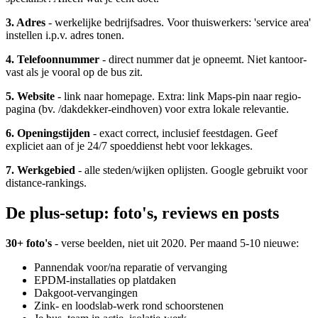
3. Adres
- werkelijke bedrijfsadres. Voor thuiswerkers: 'service area'
instellen i.p.v. adres tonen.
4. Telefoonnummer
- direct nummer dat je opneemt. Niet kantoor-
vast als je vooral op de bus zit.
5. Website
- link naar homepage. Extra: link Maps-pin naar regio-
pagina (bv. /dakdekker-eindhoven) voor extra lokale relevantie.
6. Openingstijden
- exact correct, inclusief feestdagen. Geef
expliciet aan of je 24/7 spoeddienst hebt voor lekkages.
7. Werkgebied
- alle steden/wijken oplijsten. Google gebruikt voor
distance-rankings.
De plus-setup: foto's, reviews en posts
30+ foto's
- verse beelden, niet uit 2020. Per maand 5-10 nieuwe:
Pannendak voor/na reparatie of vervanging
EPDM-installaties op platdaken
Dakgoot-vervangingen
Zink- en loodslab-werk rond schoorstenen