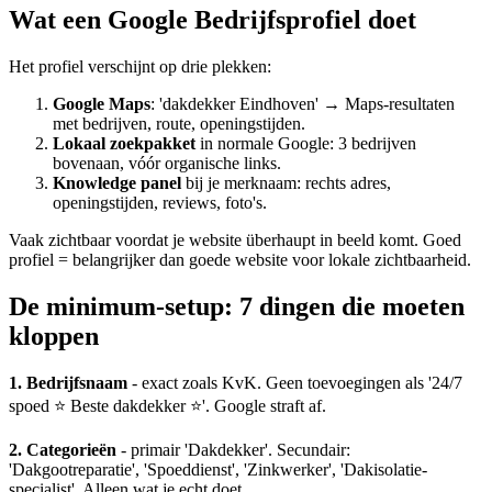
Wat een Google Bedrijfsprofiel doet
Het profiel verschijnt op drie plekken:
Google Maps
: 'dakdekker Eindhoven' → Maps-resultaten
met bedrijven, route, openingstijden.
Lokaal zoekpakket
in normale Google: 3 bedrijven
bovenaan, vóór organische links.
Knowledge panel
bij je merknaam: rechts adres,
openingstijden, reviews, foto's.
Vaak zichtbaar voordat je website überhaupt in beeld komt. Goed
profiel = belangrijker dan goede website voor lokale zichtbaarheid.
De minimum-setup: 7 dingen die moeten
kloppen
1. Bedrijfsnaam
- exact zoals KvK. Geen toevoegingen als '24/7
spoed ⭐ Beste dakdekker ⭐'. Google straft af.
2. Categorieën
- primair 'Dakdekker'. Secundair:
'Dakgootreparatie', 'Spoeddienst', 'Zinkwerker', 'Dakisolatie-
specialist'. Alleen wat je echt doet.